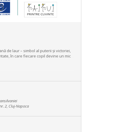
ă de laur – simbol al puterii și victoriei,
vitate, în care fiecare copil devine un mic
ansilvaniei
nr. 2, Cluj-Napoca