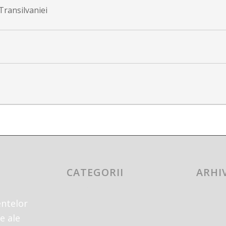
Transilvaniei
CATEGORII
ARHI
Nicio categorie
ntelor
e ale