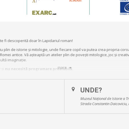
e fi descoperită doar în Lapidariul roman!
u plin de istorie și mitologie, unde fiecare copil va putea crea propria coroan
 Romei antice. Vă așteaptă un atelier plin de povești mitologice, joc și creati
ultă imaginație.
more
r
și
nu necesită programare prealabilă
.
UNDE?
Muzeul Național de Istorie a Tr
de Istorie și Filosofie din Cluj-Napoca
Strada Constantin Daicoviciu, 