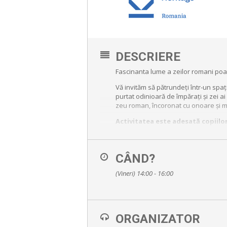
DESCRIERE
Fascinanta lume a zeilor romani poat
Vă invităm să pătrundeți într-un spați
purtat odinioară de împărați și zei ai
zeu roman, încoronat cu onoare și m
Activitatea este adesată copiilo
Locația:
MNIT, Lapidariul Roman
Coordonatori:
CÂND?
Anda Comiati – educator muzeal
(Vineri) 14:00 - 16:00
Ionuț Dânca – student, Facultatea 
Dr. Monica Bodea – muzeograf
ORGANIZATOR