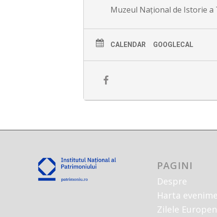
Muzeul Național de Istorie a 
CALENDAR
GOOGLECAL
PAGINI
Despre
Harta evenime
Zilele Europen