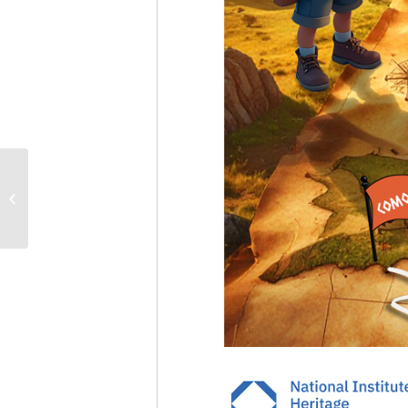
„Corabia Belgica în
miniatură”: atelier de
origami